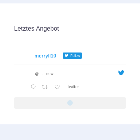
Letztes Angebot
merryll10
Follow
@
·
now
Twitter