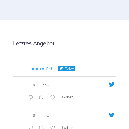
Letztes Angebot
merryll10
Follow
@
·
now
Twitter
@
·
now
Twitter