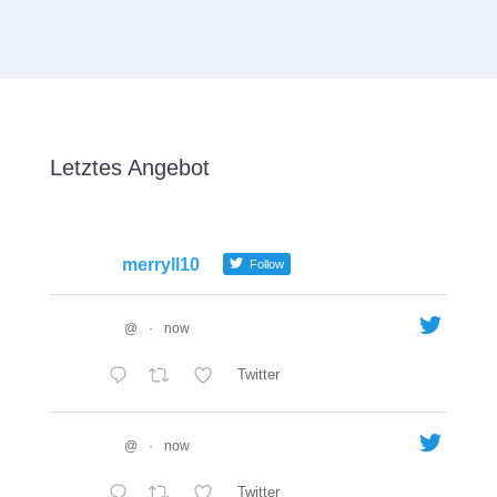
Letztes Angebot
merryll10
Follow
@
·
now
Twitter
@
·
now
Twitter