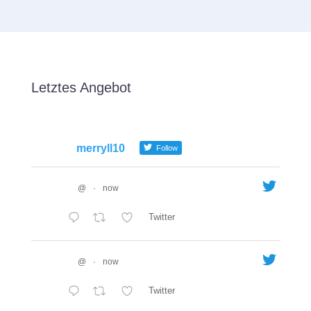
Letztes Angebot
merryll10
Follow
@
·
now
Twitter
@
·
now
Twitter