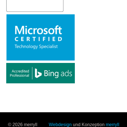
© 2026 merryll
Webdesign
und Konzeption
merryll