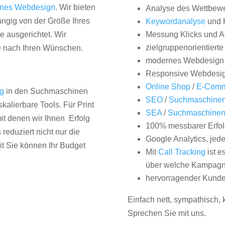
nes Webdesign
. Wir bieten
Analyse des Wettbew
hängig von der Größe Ihres
Keywordanalyse
und 
 ausgerichtet. Wir
Messung Klicks und A
zielgruppenorientiert
e nach Ihren Wünschen.
modernes Webdesign
Responsive Webdesi
Online Shop
/
E-Comm
ng
in den Suchmaschinen
SEO
/
Suchmaschinen
kalierbare Tools. Für Print
SEA
/
Suchmaschine
it denen wir Ihnen Erfolg
100% messbarer Erfol
duziert nicht nur die
Google Analytics, jed
it Sie können Ihr Budget
Mit
Call Tracking
ist e
über welche Kampagne
hervorragender Kunde
Einfach nett, sympathisch,
Sprechen Sie mit uns.