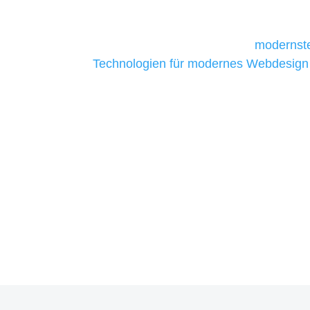
daher Tools und Technologien benötigen,
Unternehmen die kostengünstigsten un
liefern. Daher verwenden wir
modernste
Technologien für modernes Webdesign
allen Webprojekten zufriedenzustellen.
Sie haben Fragen zu Ihre
07121 / 9294977
info@merryll.de