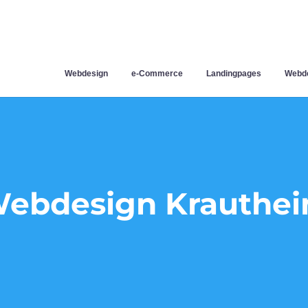
Webdesign
e-Commerce
Landingpages
Webde
ebdesign Krauthe