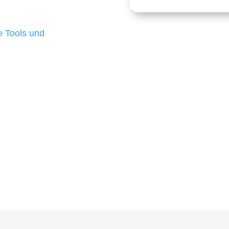
 die für ihr
d besten Ergebnisse
 Tools und
, um unsere Kunden in
m Projekt?