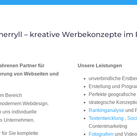
erryll – kreative Werbekonzepte im
ahrenen Partner für
Unsere Leistungen
erung von Webseiten und
unverbindliche Erstbe
Erstellung und Progr
Perfekte geografische 
im Bereich
strategische Konzepti
, modernem Webdesign.
Rankinganalyse
und P
uns individuelle
Textentwicklung
,
Soci
hes Unternehmen.
Contentmarketing
 für Sie komplette
Fotografien
und Videos