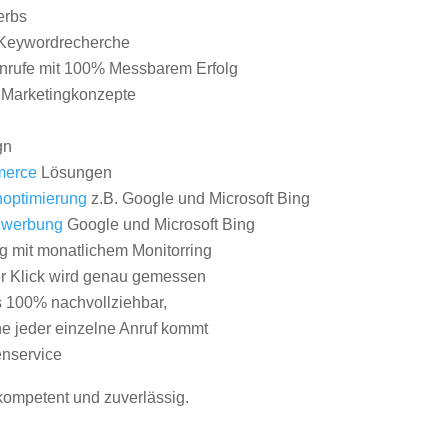
erbs
Keywordrecherche
nrufe mit 100% Messbarem Erfolg
e Marketingkonzepte
gn
erce
Lösungen
optimierung
z.B. Google und Microsoft Bing
nwerbung
Google und Microsoft Bing
g mit monatlichem Monitorring
er Klick wird genau gemessen
s 100% nachvollziehbar,
 jeder einzelne Anruf kommt
nservice
 kompetent und zuverlässig.