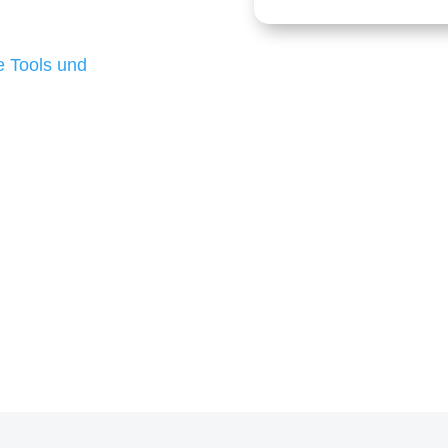
 die für ihr
d besten Ergebnisse
 Tools und
, um unsere Kunden in
m Projekt?