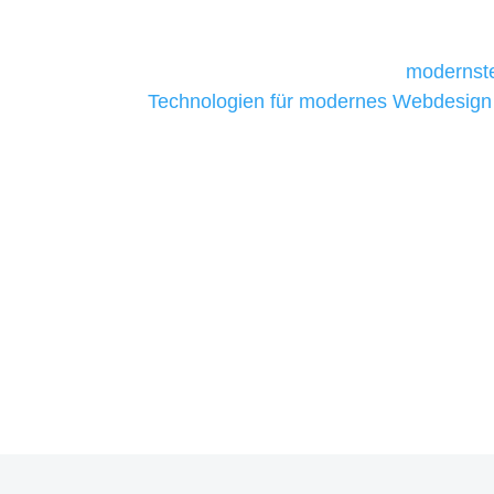
daher Tools und Technologien benötigen,
Unternehmen die kostengünstigsten un
liefern. Daher verwenden wir
modernste
Technologien für modernes Webdesign
allen Webprojekten zufriedenzustellen.
Sie haben Fragen zu Ihre
07121 / 9294977
info@merryll.de