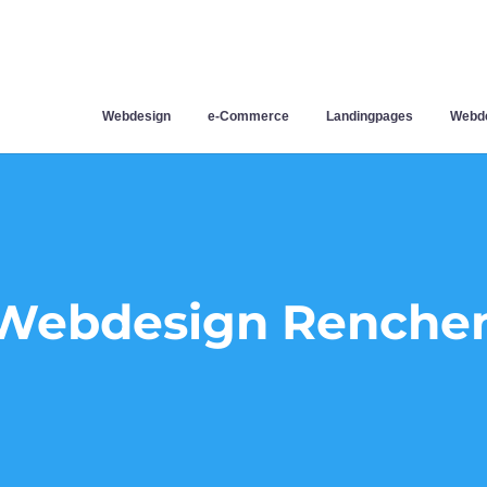
Webdesign
e-Commerce
Landingpages
Webde
Webdesign Renche