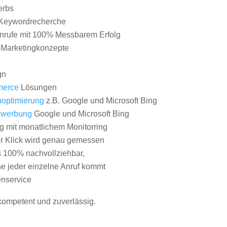
erbs
Keywordrecherche
nrufe mit 100% Messbarem Erfolg
e Marketingkonzepte
gn
erce
Lösungen
optimierung
z.B. Google und Microsoft Bing
nwerbung
Google und Microsoft Bing
g mit monatlichem Monitorring
er Klick wird genau gemessen
s 100% nachvollziehbar,
 jeder einzelne Anruf kommt
nservice
 kompetent und zuverlässig.