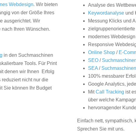
nes Webdesign
. Wir bieten
Analyse des Wettbew
hängig von der Größe Ihres
Keywordanalyse
und 
 ausgerichtet. Wir
Messung Klicks und A
zielgruppenorientiert
e nach Ihren Wünschen.
modernes Webdesign
Responsive Webdesi
Online Shop
/
E-Comm
ng
in den Suchmaschinen
SEO
/
Suchmaschinen
kalierbare Tools. Für Print
SEA
/
Suchmaschine
it denen wir Ihnen Erfolg
100% messbarer Erfol
duziert nicht nur die
Google Analytics, jed
it Sie können Ihr Budget
Mit
Call Tracking
ist e
über welche Kampagne
hervorragender Kunde
Einfach nett, sympathisch,
Sprechen Sie mit uns.