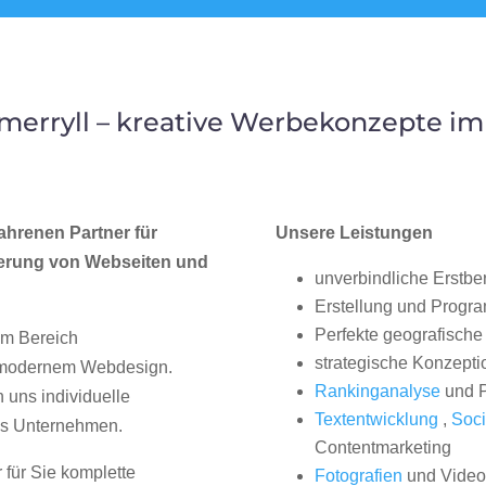
erryll – kreative Werbekonzepte 
ahrenen Partner für
Unsere Leistungen
erung von Webseiten und
unverbindliche Erstbe
Erstellung und Progr
Perfekte geografische 
im Bereich
strategische Konzepti
, modernem Webdesign.
Rankinganalyse
und P
uns individuelle
Textentwicklung
,
Soci
hes Unternehmen.
Contentmarketing
 für Sie komplette
Fotografien
und Videos