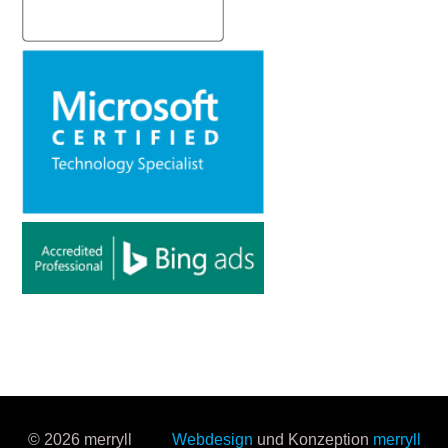
© 2026 merryll
Webdesign
und Konzeption
merryll