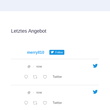
Letztes Angebot
merryll10
Follow
@
·
now
Twitter
@
·
now
Twitter