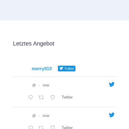
Letztes Angebot
merryll10
Follow
@
·
now
Twitter
@
·
now
Twitter