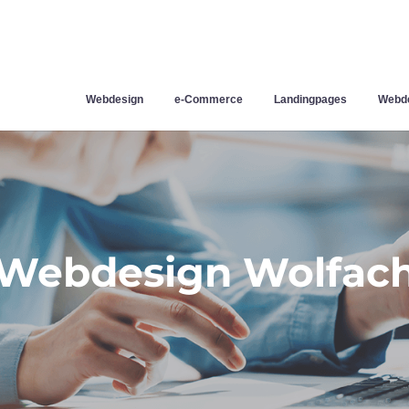
Webdesign
e-Commerce
Landingpages
Webde
Webdesign Wolfac