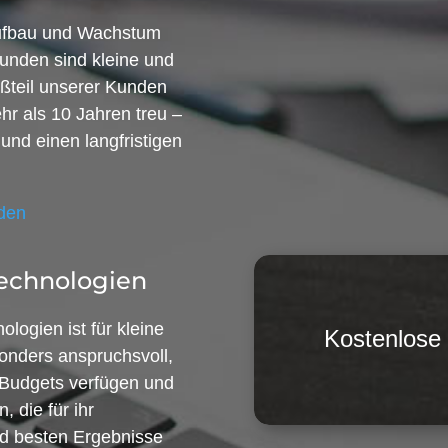
Aufbau und Wachstum
unden sind kleine und
ßteil unserer Kunden
hr als 10 Jahren treu –
 und einen langfristigen
nden
echnologien
logien ist für kleine
Kostenlose
onders anspruchsvoll,
e Budgets verfügen und
 die für ihr
d besten Ergebnisse