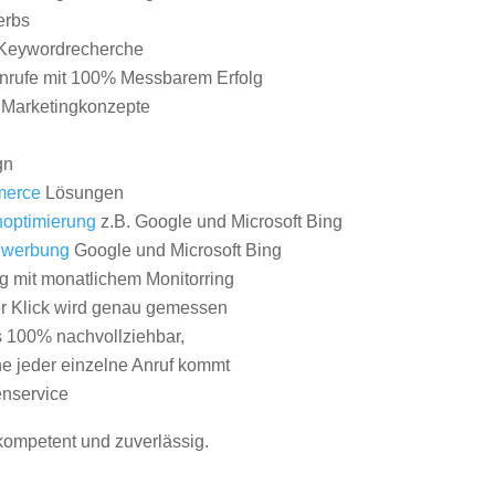
erbs
Keywordrecherche
nrufe mit 100% Messbarem Erfolg
e Marketingkonzepte
gn
erce
Lösungen
optimierung
z.B. Google und Microsoft Bing
nwerbung
Google und Microsoft Bing
g mit monatlichem Monitorring
er Klick wird genau gemessen
s 100% nachvollziehbar,
 jeder einzelne Anruf kommt
nservice
 kompetent und zuverlässig.