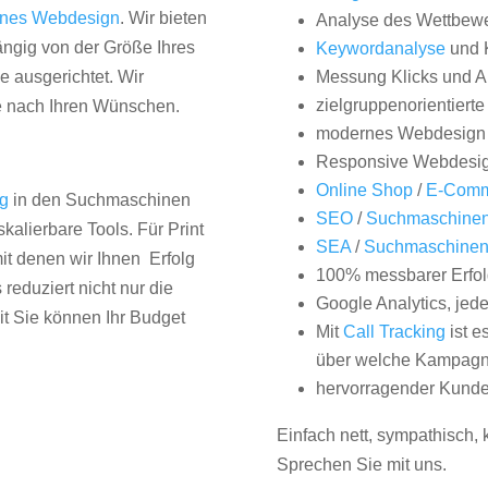
nes Webdesign
. Wir bieten
Analyse des Wettbew
hängig von der Größe Ihres
Keywordanalyse
und 
 ausgerichtet. Wir
Messung Klicks und A
zielgruppenorientiert
e nach Ihren Wünschen.
modernes Webdesign
Responsive Webdesi
Online Shop
/
E-Comm
ng
in den Suchmaschinen
SEO
/
Suchmaschinen
kalierbare Tools. Für Print
SEA
/
Suchmaschine
it denen wir Ihnen Erfolg
100% messbarer Erfol
duziert nicht nur die
Google Analytics, jed
it Sie können Ihr Budget
Mit
Call Tracking
ist e
über welche Kampagne
hervorragender Kunde
Einfach nett, sympathisch,
Sprechen Sie mit uns.